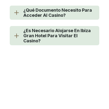
¿Qué Documento Necesito Para
Acceder Al Casino?
¿Es Necesario Alojarse En Ibiza
Gran Hotel Para Visitar El
Casino?