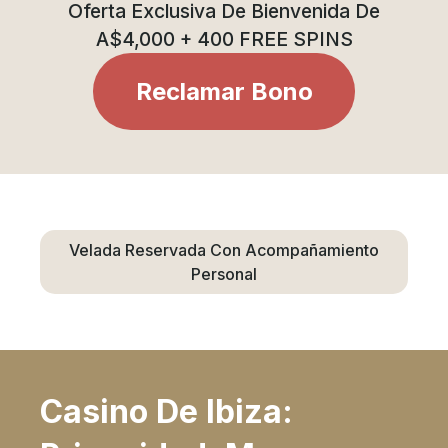
Oferta Exclusiva De Bienvenida De
A$4,000 + 400 FREE SPINS
Reclamar Bono
Velada Reservada Con Acompañamiento
Personal
Casino De Ibiza: